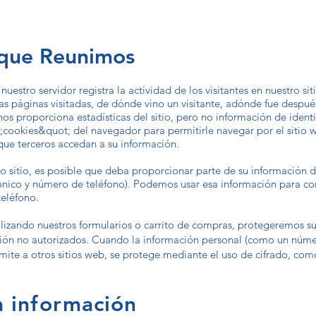
que Reunimos
uestro servidor registra la actividad de los visitantes en nuestro si
las páginas visitadas, de dónde vino un visitante, adónde fue después
 nos proporciona estadísticas del sitio, pero no información de identi
cookies&quot; del navegador para permitirle navegar por el sitio
que terceros accedan a su información.
ro sitio, es posible que deba proporcionar parte de su información
rónico y número de teléfono). Podemos usar esa información para c
teléfono.
lizando nuestros formularios o carrito de compras, protegeremos s
ción no autorizados. Cuando la información personal (como un núme
smite a otros sitios web, se protege mediante el uso de cifrado, com
 información