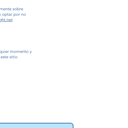
amente sobre
n optar por no
ght.net
alquier momento y
ste sitio.