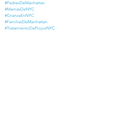
#PadresDeManhattan
#MamásDeNYC
#CrianzaEnNYC
#FamiliasDeManhattan
#TratamientoDePiojosNYC