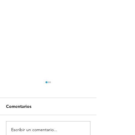
Comentarios
Escribir un comentario...
Piojos y Extensiones De
Eliminación de 