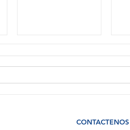
Piojos y Extensiones De
Elim
Cabello: Lo Que Necesitas
Manh
Saber
Impo
Tem
CONTACTENOS