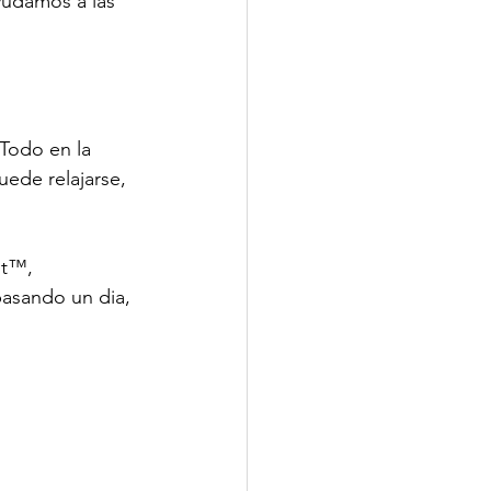
yudamos a las 
 Todo en la 
ede relajarse, 
ht™, 
pasando un dia, 