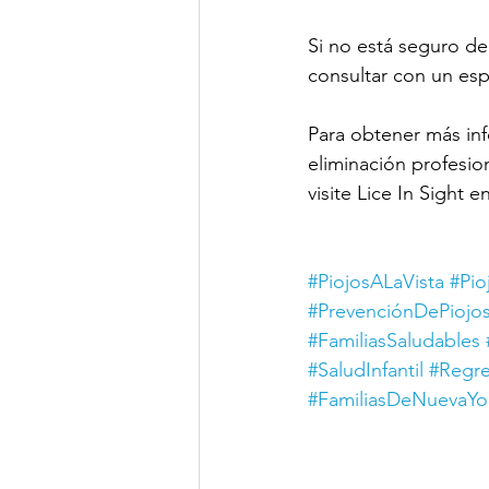
Si no está seguro de 
consultar con un esp
Para obtener más inf
eliminación profesio
visite Lice In Sight e
#PiojosALaVista
#Pi
#PrevenciónDePiojo
#FamiliasSaludables
#SaludInfantil
#Regr
#FamiliasDeNuevaYo