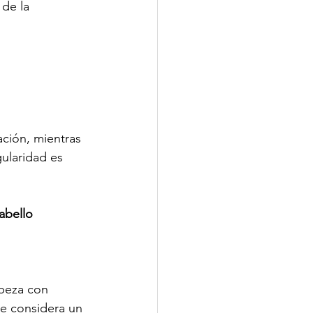
de la 
ción, mientras 
ularidad es 
abello
beza con 
se considera un 