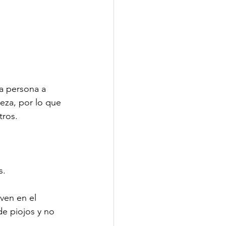
na persona a 
eza, por lo que 
tros.
s.
ven en el 
e piojos y no 