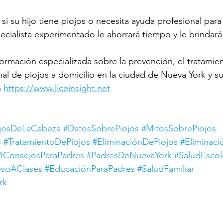
si su hijo tiene piojos o necesita ayuda profesional para 
ecialista experimentado le ahorrará tiempo y le brindará 
ormación especializada sobre la prevención, el tratamien
nal de piojos a domicilio en la ciudad de Nueva York y s
n
https://www.liceinsight.net
ojosDeLaCabeza
#DatosSobrePiojos
#MitosSobrePiojos
s
#TratamientoDePiojos
#EliminaciónDePiojos
#Eliminac
#ConsejosParaPadres
#PadresDeNuevaYork
#SaludEscol
esoAClases
#EducaciónParaPadres
#SaludFamiliar
rk