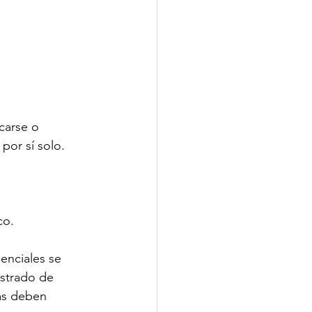
carse o 
por sí solo.
co.
enciales se 
strado de 
ias deben 