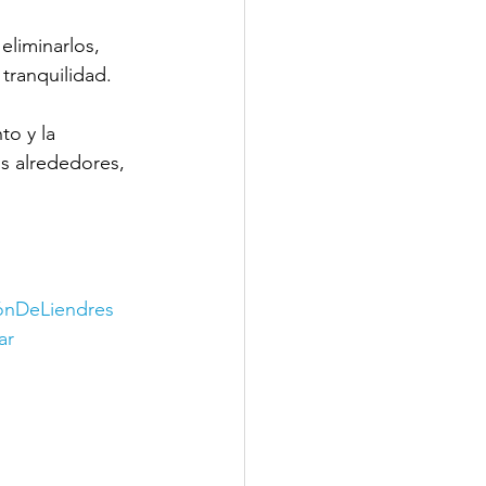
eliminarlos, 
tranquilidad.
to y la 
us alrededores, 
iónDeLiendres
ar