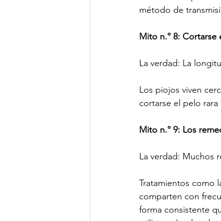
método de transmi
Mito n.° 8: Cortarse 
La verdad: La longitu
Los piojos viven cer
cortarse el pelo rara
Mito n.° 9: Los reme
La verdad: Muchos r
Tratamientos como la 
comparten con frecue
forma consistente qu