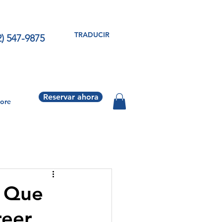
TRADUCIR
2) 547-9875
Reservar ahora
ore
s Que
reer