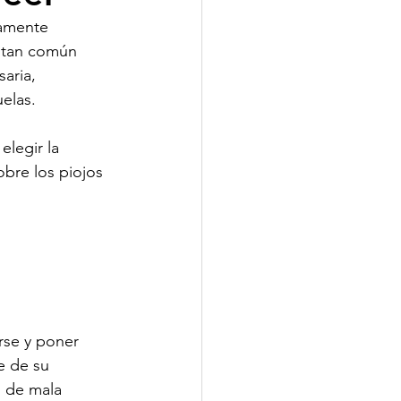
tamente 
 tan común 
aria, 
uelas.
legir la 
bre los piojos 
se y poner 
e de su 
l de mala 