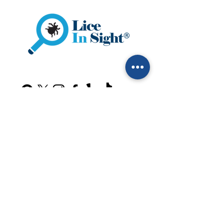
Reserve una cita ahora
​+1 (212) 547-9875
info@liceinsight.net