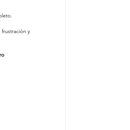
pleto.
frustración y 
ro