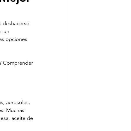
: deshacerse 
r un 
tas opciones 
al? Comprender 
s, aerosoles, 
res. Muchas 
esa, aceite de 