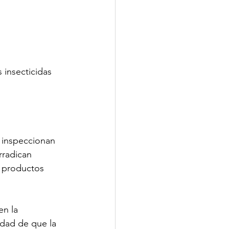
 insecticidas 
e inspeccionan 
rradican 
y productos 
n la 
idad de que la 