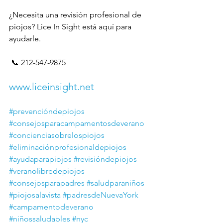
¿Necesita una revisión profesional de 
piojos? Lice In Sight está aquí para 
ayudarle.  
 📞 212-547-9875
www.liceinsight.net
#prevencióndepiojos
#consejosparacampamentosdeverano
#concienciasobrelospiojos
#eliminaciónprofesionaldepiojos
#ayudaparapiojos
#revisióndepiojos
#veranolibredepiojos
#consejosparapadres
#saludparaniños
#piojosalavista
#padresdeNuevaYork
#campamentodeverano
#niñossaludables
#nyc