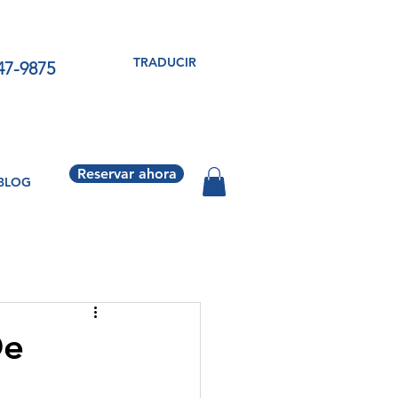
TRADUCIR
547-9875
Reservar ahora
BLOG
De