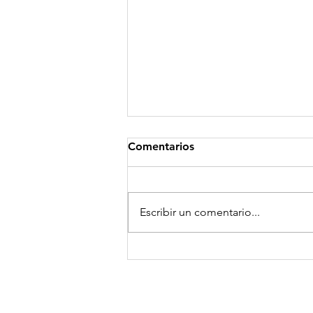
Comentarios
Escribir un comentario...
🍎 Revisión del cabello para
el regreso a clases:
¡Empiece el año escolar sin
piojos! 🎒