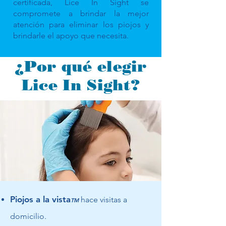
certificada, Lice In Sight se
compromete a brindar la mejor
atención para eliminar los piojos y
brindarle el apoyo que necesita.
¿Por qué elegir
Lice In Sight?
Piojos a la vista
hace visitas a
TM
domicilio.