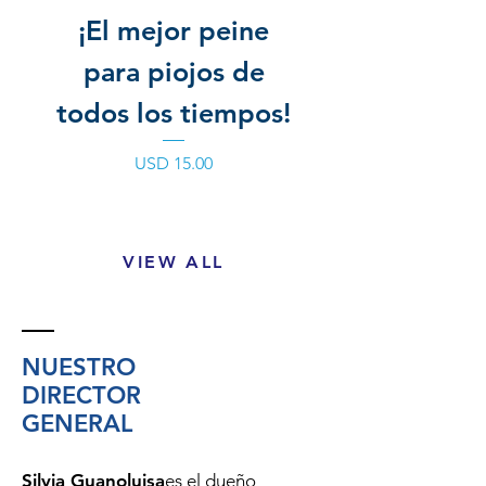
¡El mejor peine
Lice Remov
para piojos de
todos los tiempos!
Precio
USD 15.00
VIEW ALL
NUESTRO
DIRECTOR
GENERAL
Silvia Guanoluisa
es el dueño