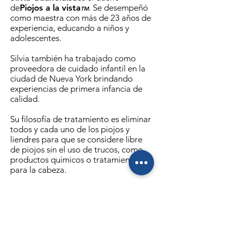
de
Piojos a la vista
. Se desempeñó
TM
como maestra con más de 23 años de
experiencia, educando a niños y
adolescentes.
Silvia también ha trabajado como
proveedora de cuidado infantil en la
ciudad de Nueva York brindando
experiencias de primera infancia de
calidad.
Su filosofía de tratamiento es eliminar
todos y cada uno de los piojos y
liendres para que se considere libre
de piojos sin el uso de trucos, como
productos químicos o tratamientos
para la cabeza.
Su objetivo es ofrecer a sus clientes
un excelente resultado, y es que cada
persona tratada en Lice In Sight salga
completamente libre de liendres y