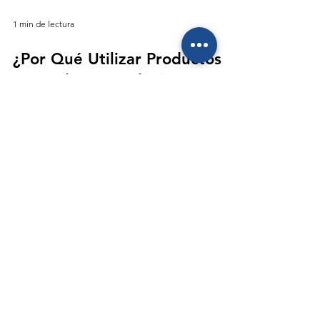
1 min de lectura
¿Por Qué Utilizar Productos
Naturales Para Eliminar Los
Piojos?
Como experto en piojos, recomiendo utilizar
productos naturales enriquecidos con aceites
esenciales en el cuero cabelludo para prevenir y
proteger el cabello de la infestación de piojos. El
uso de productos no tóxicos en el cuero
cabelludo da como resultado un cabello suave,
sedoso y manejable. Muchos de los productos
contra los piojos que se venden en las farmacias
son pesticidas y han estado en el mercado
durante 30 años. Si siente que debe usarlos,
hágalo con moderación y